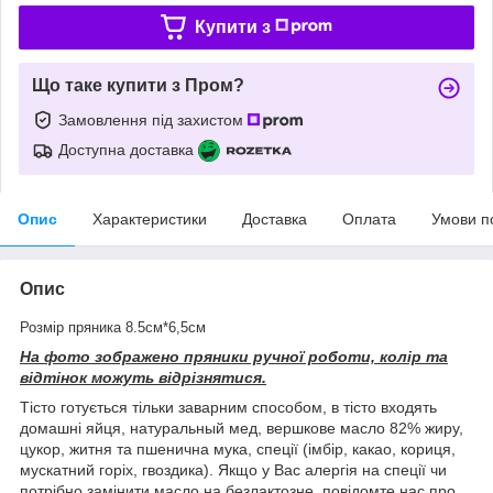
Купити з
Що таке купити з Пром?
Замовлення під захистом
Доступна доставка
Опис
Характеристики
Доставка
Оплата
Умови п
Опис
Розмір пряника 8.5см*6,5см
На фото зображено пряники ручної роботи, колір та
відтінок можуть відрізнятися.
Тісто готується тільки заварним способом, в тісто входять
домашні яйця, натуральный мед, вершкове масло 82% жиру,
цукор, житня та пшенична мука, спеції (імбір, какао, кориця,
мускатний горіх, гвоздика). Якщо у Вас алергія на спеції чи
потрібно замінити масло на безлактозне, повідомте нас про