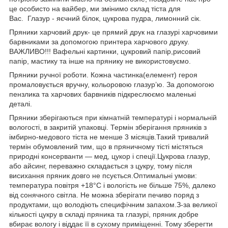
це особисто на вайбер, ми змінимо склад тіста для
Вас. Глазур - яєчний білок, цукрова пудра, лимонний сік.
Пряники харчовий друк- це прямий друк на глазурі харчовими
барвниками за допомогою принтера харчового друку.
ВАЖЛИВО!!! Вафельні картинки, цукровий папір,рисовий
папір, мастику та інше на прянику не використовуємо.
Пряники ручної роботи. Кожна частинка(елемент) героя
промаловується вручну, кольоровою глазур’ю. За допомогою
пензлика та харчових барвників підкреслюємо маленькі
деталі.
Пряники зберігаються при кімнатній температурі і нормальній
вологості, в закритій упаковці. Термін зберігання пряників з
імбирно-медового тіста не менше 3 місяців.Такий тривалий
термін обумовлений тим, що в пряничному тісті містяться
природні консерванти — мед, цукор і спеції.Цукрова глазур,
або айсинг, переважно складається з цукру, тому після
висихання пряник довго не псується.Оптимальні умови:
температура повітря +18°С і вологість не більше 75%, далеко
від сонячного світла. Не можна зберігати печиво поряд з
продуктами, що володіють специфічним запахом.З-за великої
кількості цукру в складі пряника та глазурі, пряник добре
вбирає вологу і віддає її в сухому приміщенні. Тому зберегти