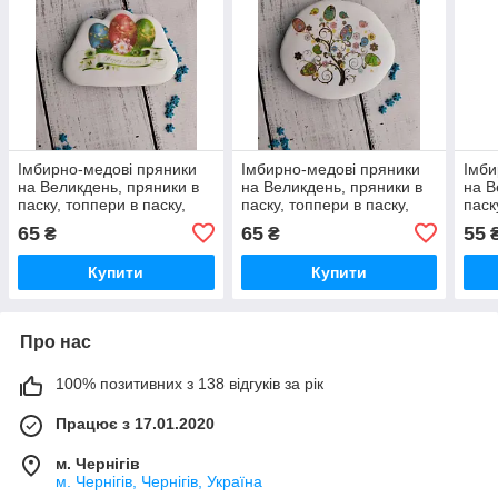
Імбирно-медові пряники
Імбирно-медові пряники
Імби
на Великдень, пряники в
на Великдень, пряники в
на В
паску, топпери в паску,
паску, топпери в паску,
паск
Великодні пряники на
Великодні пряники на
Вели
65
65
55
₴
₴
паличках
паличках
пали
Купити
Купити
Про нас
100% позитивних з 138 відгуків за рік
Працює з 17.01.2020
м. Чернігів
м. Чернігів, Чернігів, Україна