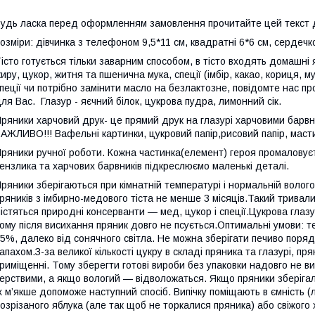
удь ласка перед оформленням замовлення прочитайте цей текст д
озміри: дівчинка з телефоном 9,5*11 см, квадратні 6*6 см, сердечко
істо готується тільки заварним способом, в тісто входять домашн
иру, цукор, житня та пшенична мука, спеції (імбір, какао, кориця, м
пеції чи потрібно замінити масло на безлактозне, повідомте нас пр
ля Вас. Глазур - яєчний білок, цукрова пудра, лимонний сік.
ряники харчовий друк- це прямий друк на глазурі харчовими барв
АЖЛИВО!!! Вафельні картинки, цукровий папір,рисовий папір, масти
ряники ручної роботи. Кожна частинка(елемент) героя промаловує
ензлика та харчових барвників підкреслюємо маленькі деталі.
ряники зберігаються при кімнатній температурі і нормальній вологос
ряників з імбирно-медового тіста не менше 3 місяців.Такий тривал
істяться природні консерванти — мед, цукор і спеції.Цукрова глазу
ому після висихання пряник довго не псується.Оптимальні умови: те
5%, далеко від сонячного світла. Не можна зберігати печиво поря
апахом.З-за великої кількості цукру в складі пряника та глазурі, пря
риміщенні. Тому зберегти готові вироби без упаковки надовго не ви
ерствими, а якщо вологий — відволожаться. Якщо пряники зберігали
х м’якше допоможе наступний спосіб. Випічку поміщають в ємність
озрізаного яблука (але так щоб не торкалися пряника) або свіжого 