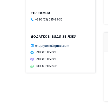
+380 (63) 585-39-35
ekopryanik@gmail.com
+380635853935
+380635853935
+380635853935