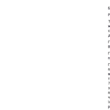
Б
Р
Т
ж
с
д
П
В
П
п
П
п
м
т
7
з
п
ч
ї
р