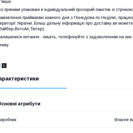
’якше.
сі пряники упаковані в індивідуальний прозорий пакетик зі стрічкою
амовлення приймаємо кожного дня з Понеділка по Неділю, працюєм
ериторії України. Більш дельну інформацю про доставку ви может
Вайбер,ВотсАп,Твітер).
алишилися питання - пишіть, телефонуйте з задоволенням на них 
нику.
арактеристики
Основні атрибути
иробник
Власне в