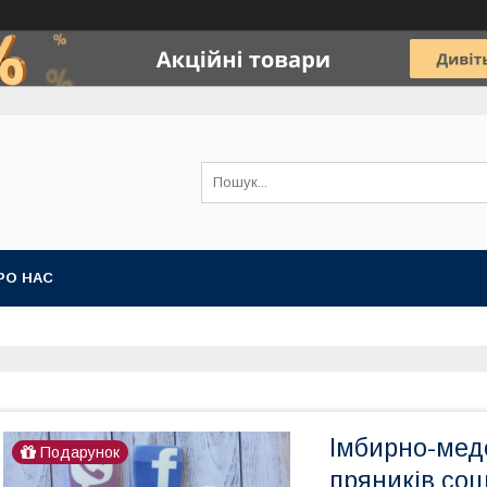
РО НАС
Імбирно-медо
Подарунок
пряників соц