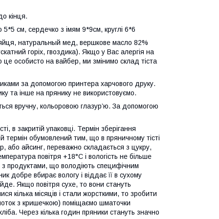
о кінця.
 5*5 см, сердечко з імям 9*9см, круглі 6*6
і яйця, натуральный мед, вершкове масло 82%
ускатний горіх, гвоздика). Якщо у Вас алергія на
о це особисто на вайбер, ми змінимо склад тіста
никами за допомогою принтера харчового друку.
ку та інше на прянику не використовуємо.
ться вручну, кольоровою глазур’ю. За допомогою
ті, в закритій упаковці. Термін зберігання
ий термін обумовлений тим, що в пряничному тісті
р, або айсинг, переважно складається з цукру,
мпература повітря +18°С і вологість не більше
д з продуктами, що володіють специфічним
ник добре вбирає вологу і віддає її в сухому
йде. Якщо повітря сухе, то вони стануть
ся кілька місяців і стали жорсткими, то зробити
 (лоток з кришечкою) поміщаємо шматочки
хліба. Через кілька годин пряники стануть значно