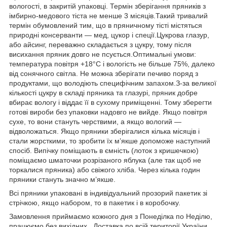
вологості, в закритій упаковці. Термін зберігання пряників з
імбирно-медового тіста не менше 3 місяців.Такий тривалий
термін обумовлений тим, що в пряничному тісті містяться
природні консерванти — мед, цукор і спеції.Цукрова глазур,
або айсинг, переважно складається з цукру, тому після
висихання пряник довго не псується.Оптимальні умови:
температура повітря +18°С і вологість не більше 75%, далеко
від сонячного світла. Не можна зберігати печиво поряд з
продуктами, що володіють специфічним запахом.З-за великої
кількості цукру в складі пряника та глазурі, пряник добре
вбирає вологу і віддає її в сухому приміщенні. Тому зберегти
готові вироби без упаковки надовго не вийде. Якщо повітря
сухе, то вони стануть черствими, а якщо вологий —
відволожаться. Якщо пряники зберігалися кілька місяців і
стали жорсткими, то зробити їх м’якше допоможе наступний
спосіб. Випічку поміщають в ємність (лоток з кришечкою)
поміщаємо шматочки розрізаного яблука (але так щоб не
торкалися пряника) або свіжого хліба. Через кілька годин
пряники стануть значно м’якше.
Всі пряники упаковані в індивідуальний прозорий пакетик зі
стрічкою, якщо набором, то в пакетик і в коробочку.
Замовлення приймаємо кожного дня з Понеділка по Неділю,
працюємо без вихідних . Доставка по всій території України.