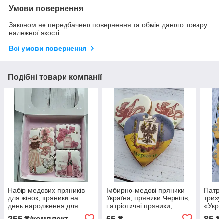
Умови повернення
Законом не передбачено повернення та обмін даного товару
належної якості
Всі умови повернення
Подібні товари компанії
Набір медових пряників
Імбирно-медові пряники
Патр
для жінок, пряники на
Україна, пряники Чернігів,
триз
день народження для
патріотичні пряники,
«Укр
дівчат, пряники з
пряники на День
255
65
85
₴/комплект
₴