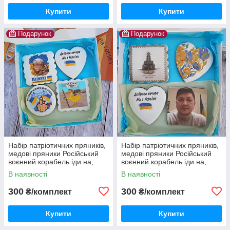
Купити
Купити
Подарунок
Подарунок
Набір патріотичних пряників,
Набір патріотичних пряників,
медові пряники Російський
медові пряники Російський
воєнний корабель іди на,
воєнний корабель іди на,
пряники Доброго вечора ми з
пряники Доброго вечора ми з
В наявності
В наявності
України
України
300
300
₴/комплект
₴/комплект
Купити
Купити