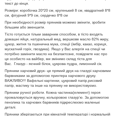
текст до кінця.
Розміри: коробочка 20*20 см, кругенький 8 см, квадратний 8*8
см, фігурний 9*9 см, сердечко 8*8 см
При необхідності розмір пряників можемо змінити, зробити
більшим або зменшити.
Тісто готується тільки заварним способом, в тісто входять
домашні яйця, натуральный мед, вершкове масло 82% жиру,
цукор, житня та пшенична мука, спеції (імбір, какао, кориця,
мускатний горіх, гвоздика). Якщо у Вас алергія на спеції чи
потрібно замінити масло на безлактозне, повідомте нас про
це особисто на вайбер, ми змінимо склад тіста для
Вас. Глазур - яєчний білок, цукрова пудра, лимонний сік.
Пряники харчовий друк- це прямий друк на глазурі харчовими
барвниками за допомогою принтера харчового друку.
ВАЖЛИВО!!! Вафельні картинки, цукровий папір,рисовий
папір, мастику та інше на прянику не використовуємо.
Пряники ручної роботи. Кожна частинка(елемент) героя
промаловується вручну, кольоровою глазур’ю. За допомогою
пензлика та харчових барвників підкреслюємо маленькі
деталі.
Пряники зберігаються при кімнатній температурі і нормальній