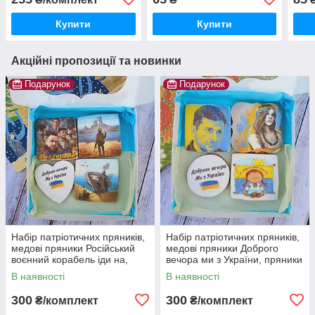
побажаннями
Незалежності, пряники
Українська символіка
Купити
Купити
Акційні пропозиції та новинки
Подарунок
Подарунок
Набір патріотичних пряників,
Набір патріотичних пряників,
медові пряники Російський
медові пряники Доброго
воєнний корабель іди на,
вечора ми з України, пряники
пряники Доброго вечора ми з
прапор України, пряники для
В наявності
В наявності
України
захисників
300
300
₴/комплект
₴/комплект