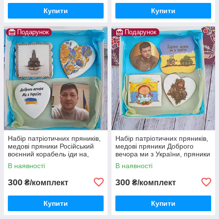
Купити
Купити
Подарунок
Подарунок
Набір патріотичних пряників,
Набір патріотичних пряників,
медові пряники Російський
медові пряники Доброго
воєнний корабель іди на,
вечора ми з України, пряники
пряники Доброго вечора ми з
прапор України, пряники для
В наявності
В наявності
України
захисників
300
300
₴/комплект
₴/комплект
Купити
Купити