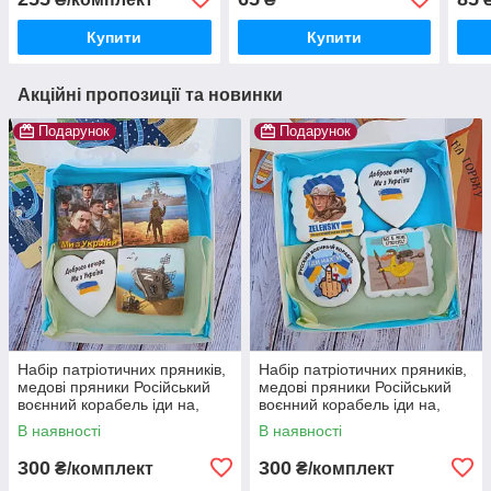
побажаннями
Незалежності, пряники
Українська символіка
Купити
Купити
Акційні пропозиції та новинки
Подарунок
Подарунок
Набір патріотичних пряників,
Набір патріотичних пряників,
медові пряники Російський
медові пряники Російський
воєнний корабель іди на,
воєнний корабель іди на,
пряники Доброго вечора ми з
пряники Доброго вечора ми з
В наявності
В наявності
України
України
300
300
₴/комплект
₴/комплект