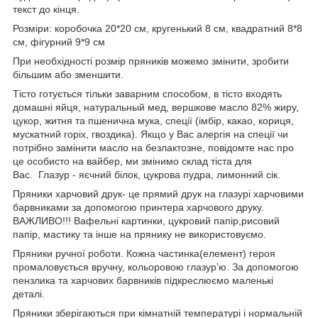
текст до кінця.
Розміри: коробочка 20*20 см, кругенький 8 см, квадратний 8*8
см, фігурний 9*9 см
При необхідності розмір пряників можемо змінити, зробити
більшим або зменшити.
Тісто готується тільки заварним способом, в тісто входять
домашні яйця, натуральный мед, вершкове масло 82% жиру,
цукор, житня та пшенична мука, спеції (імбір, какао, кориця,
мускатний горіх, гвоздика). Якщо у Вас алергія на спеції чи
потрібно замінити масло на безлактозне, повідомте нас про
це особисто на вайбер, ми змінимо склад тіста для
Вас. Глазур - яєчний білок, цукрова пудра, лимонний сік.
Пряники харчовий друк- це прямий друк на глазурі харчовими
барвниками за допомогою принтера харчового друку.
ВАЖЛИВО!!! Вафельні картинки, цукровий папір,рисовий
папір, мастику та інше на прянику не використовуємо.
Пряники ручної роботи. Кожна частинка(елемент) героя
промаловується вручну, кольоровою глазур’ю. За допомогою
пензлика та харчових барвників підкреслюємо маленькі
деталі.
Пряники зберігаються при кімнатній температурі і нормальній