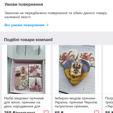
Умови повернення
Законом не передбачено повернення та обмін даного товару
належної якості
Всі умови повернення
Подібні товари компанії
Набір медових пряників
Імбирно-медові пряники
Патр
для жінок, пряники на
Україна, пряники Чернігів,
триз
день народження для
патріотичні пряники,
«Укр
дівчат, пряники з
пряники на День
255
65
85
₴/комплект
₴