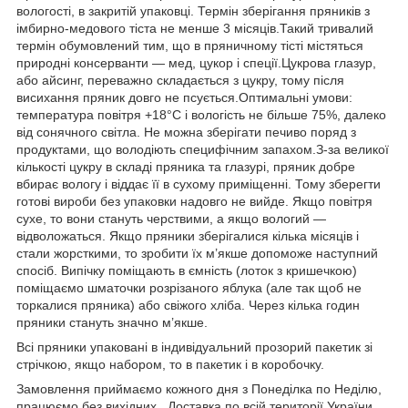
вологості, в закритій упаковці. Термін зберігання пряників з
імбирно-медового тіста не менше 3 місяців.Такий тривалий
термін обумовлений тим, що в пряничному тісті містяться
природні консерванти — мед, цукор і спеції.Цукрова глазур,
або айсинг, переважно складається з цукру, тому після
висихання пряник довго не псується.Оптимальні умови:
температура повітря +18°С і вологість не більше 75%, далеко
від сонячного світла. Не можна зберігати печиво поряд з
продуктами, що володіють специфічним запахом.З-за великої
кількості цукру в складі пряника та глазурі, пряник добре
вбирає вологу і віддає її в сухому приміщенні. Тому зберегти
готові вироби без упаковки надовго не вийде. Якщо повітря
сухе, то вони стануть черствими, а якщо вологий —
відволожаться. Якщо пряники зберігалися кілька місяців і
стали жорсткими, то зробити їх м’якше допоможе наступний
спосіб. Випічку поміщають в ємність (лоток з кришечкою)
поміщаємо шматочки розрізаного яблука (але так щоб не
торкалися пряника) або свіжого хліба. Через кілька годин
пряники стануть значно м’якше.
Всі пряники упаковані в індивідуальний прозорий пакетик зі
стрічкою, якщо набором, то в пакетик і в коробочку.
Замовлення приймаємо кожного дня з Понеділка по Неділю,
працюємо без вихідних . Доставка по всій території України.