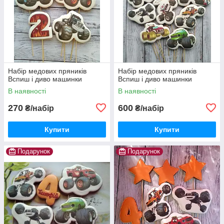
Набір медових пряників
Набір медових пряників
Вспиш і диво машинки
Вспиш і диво машинки
В наявності
В наявності
270
600
₴/набір
₴/набір
Купити
Купити
Подарунок
Подарунок