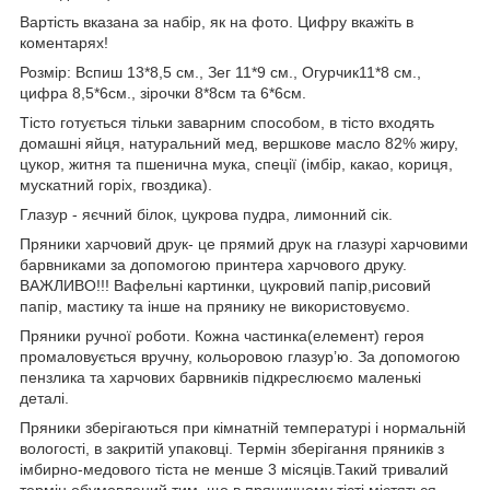
Вартість вказана за набір, як на фото. Цифру вкажіть в
коментарях!
Розмір: Вспиш 13*8,5 см., Зег 11*9 см., Огурчик11*8 см.,
цифра 8,5*6см., зірочки 8*8см та 6*6см.
Тісто готується тільки заварним способом, в тісто входять
домашні яйця, натуральний мед, вершкове масло 82% жиру,
цукор, житня та пшенична мука, спеції (імбір, какао, кориця,
мускатний горіх, гвоздика).
Глазур - яєчний білок, цукрова пудра, лимонний сік.
Пряники харчовий друк- це прямий друк на глазурі харчовими
барвниками за допомогою принтера харчового друку.
ВАЖЛИВО!!! Вафельні картинки, цукровий папір,рисовий
папір, мастику та інше на прянику не використовуємо.
Пряники ручної роботи. Кожна частинка(елемент) героя
промаловується вручну, кольоровою глазур’ю. За допомогою
пензлика та харчових барвників підкреслюємо маленькі
деталі.
Пряники зберігаються при кімнатній температурі і нормальній
вологості, в закритій упаковці. Термін зберігання пряників з
імбирно-медового тіста не менше 3 місяців.Такий тривалий
термін обумовлений тим, що в пряничному тісті містяться