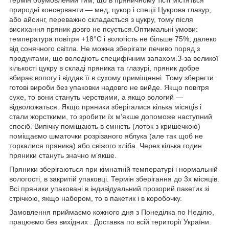
природні консерванти — мед, цукор і спеції.Цукрова глазур,
або айсинг, переважно складається з цукру, тому після
висихання пряник довго не псується.Оптимальні умови:
температура повітря +18°С і вологість не більше 75%, далеко
від сонячного світла. Не можна зберігати печиво поряд з
продуктами, що володіють специфічним запахом.З-за великої
кількості цукру в складі пряника та глазурі, пряник добре
вбирає вологу і віддає її в сухому приміщенні. Тому зберегти
готові вироби без упаковки надовго не вийде. Якщо повітря
сухе, то вони стануть черствими, а якщо вологий —
відволожаться. Якщо пряники зберігалися кілька місяців і
стали жорсткими, то зробити їх м’якше допоможе наступний
спосіб. Випічку поміщають в ємність (лоток з кришечкою)
поміщаємо шматочки розрізаного яблука (але так щоб не
торкалися пряника) або свіжого хліба. Через кілька годин
пряники стануть значно м’якше.
Пряники зберігаються при кімнатній температурі і нормальній
вологості, в закритій упаковці. Термін зберігання до 3х місяців.
Всі пряники упаковані в індивідуальний прозорий пакетик зі
стрічкою, якщо набором, то в пакетик і в коробочку.
Замовлення приймаємо кожного дня з Понеділка по Неділю,
працюємо без вихідних . Доставка по всій території України.