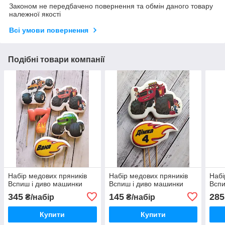
Законом не передбачено повернення та обмін даного товару
належної якості
Всі умови повернення
Подібні товари компанії
Набір медових пряників
Набір медових пряників
Набі
Вспиш і диво машинки
Вспиш і диво машинки
Вспи
345
145
285
₴/набір
₴/набір
Купити
Купити